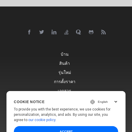
บ้าน
สินค้า
รุ่นใหม่
การตั้งราคา
เอกสาร
การสนับสนุนฟรี
COOKIE NOTICE
บล็อก
To provide you with the best experience, we use cookies for
personalization, analytics, and ads. By using our site, you
เว็บไซต์
agree to
our cookie policy
.
ACCEPT