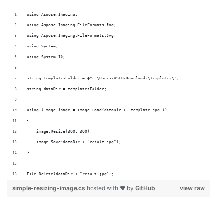
File.Delete(dataDir + "result.jpg");
simple-resizing-image.cs
hosted with ❤ by
GitHub
view raw