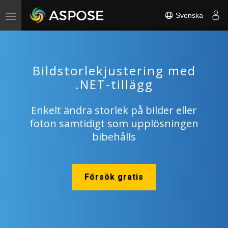
Svenska
Toggle
navigation
Bildstorlekjustering med
.NET-tillägg
Enkelt ändra storlek på bilder eller
foton samtidigt som upplösningen
bibehålls
Försök gratis