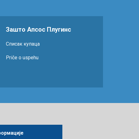
Зашто Апсос Плугинс
Списак купаца
Priče o uspehu
формације