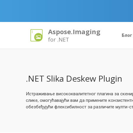
Aspose.Imaging
Блог
for .NET
.NET Slika Deskew Plugin
Истраживање висококвалитетног плагина за скенир
слике, омогућавајући вам да примените конзистен
обезбеђујући флексибилност за различите мулти-с