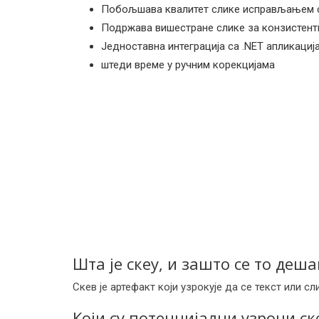
Побољшава квалитет слике исправљањем 
Подржава вишестране слике за конзистен
Једноставна интеграција са .NET апликациј
штеди време у ручним корекцијама
Шта је скеу, и зашто се то де
Скев је артефакт који узрокује да се текст или сл
Који су потенцијални узроци 