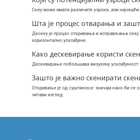
Скеу може имати различите узроке, али најчешћ
Шта је процес отварања и зашт
Дескеу је процес откривања и исправљања скеу п
хоризонтално усклађене.
Како дескевирање користи ске
Дескевирање побољшава визуелну усклађеност те
Зашто је важно скенирати ске
Откривање је од суштинског значаја како би се 
читави изглед.