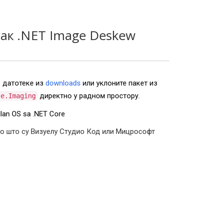
ак .NET Image Deskew
е датотеке из
downloads
или уклоните пакет из
директно у радном простору.
se.Imaging
ilan OS sa .NET Core
о што су Визуелу Студио Код или Мицрософт