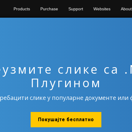
Products
Purchase
Support
Websites
About
узмите слике са 
Плугином
пребацити слике у популарне документе или 
Покушајте бесплатно