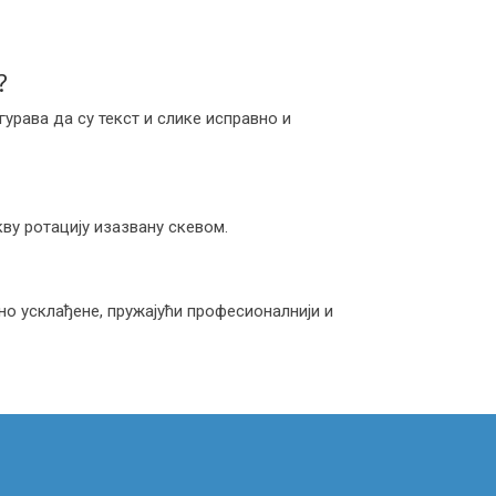
?
урава да су текст и слике исправно и
ву ротацију изазвану скевом.
но усклађене, пружајући професионалнији и