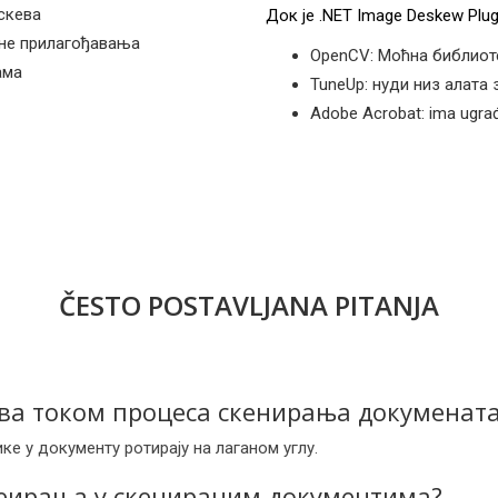
скева
Док је .NET Image Deskew Plug
тне прилагођавања
OpenCV: Моћна библиот
ама
TuneUp: нуди низ алата 
Adobe Acrobat: ima ugrađe
ČESTO POSTAVLJANA PITANJA
шава током процеса скенирања докуменат
ике у документу ротирају на лаганом углу.
скеирања у скенираним документима?