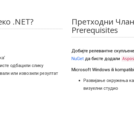
еко .NET?
Претходни Члан
Prerequisites
Добијте релевантне скупљен
ка’
NuGet
да бисте додали
Aspo
бисте одбацили слику
Microsoft Windows ili kompatib
ували или извозили резултат
Развијање окружења ка
визуелни студио