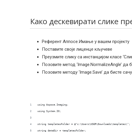
Како дескевирати слике пр
Референт Аппосе.Имање у вашем пројекту
Поставите своје лиценце кључеве
Преузмите слику са инстанцијом класе ‘Сли
Позовите метод ‘Image.NormalizeAngle’ да 
Позовите методу ‘Image.Save’ да бисте сач