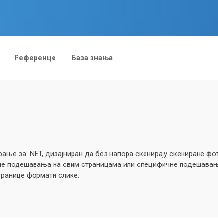
Референце
База знања
ање за .NET, дизајниран да без напора скенирају скениране ф
тне подешавања на свим страницама или специфичне подешавањ
транице формати слике.