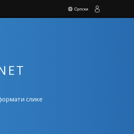
Српски
.NET
формати слике