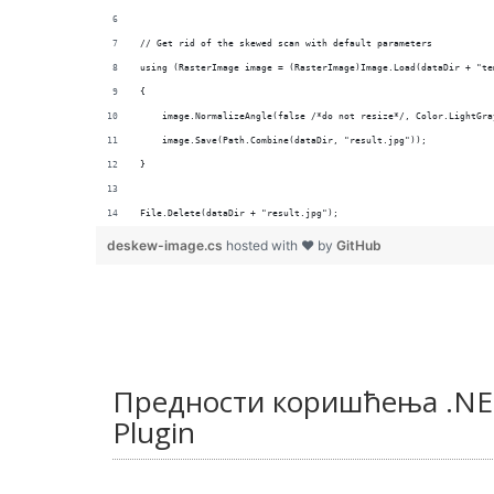
File.Delete(dataDir + "result.jpg");
deskew-image.cs
hosted with ❤ by
GitHub
Предности коришћења .NE
Plugin