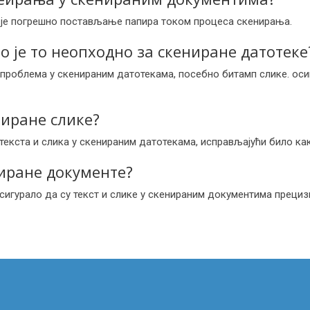
и је погрешно постављање папира током процеса скенирања.
о је то неопходно за скениране датотеке
роблема у скенираним датотекама, посебно битамп слике. осиг
ниране слике?
кста и слика у скенираним датотекама, исправљајући било как
ниране документе?
осигурало да су текст и слике у скенираним документима прециз