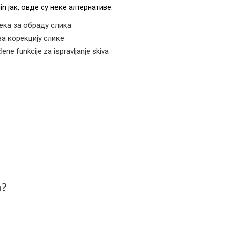
in јак, овде су неке алтернативе:
ека за обраду слика
за корекцију слике
ne funkcije za ispravljanje skiva
а?