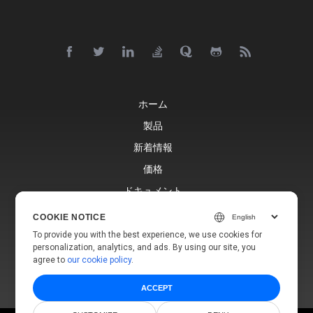
ホーム
製品
新着情報
価格
ドキュメント
無料サポート
COOKIE NOTICE
ブログ
To provide you with the best experience, we use cookies for
personalization, analytics, and ads. By using our site, you
ウェブサイト
agree to
our cookie policy
.
ACCEPT