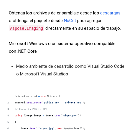
Obtenga los archivos de ensamblaje desde los
descargas
o obtenga el paquete desde
NuGet
para agregar
directamente en su espacio de trabajo.
Aspose.Imaging
Microsoft Windows o un sistema operativo compatible
con .NET Core
Medio ambiente de desarrollo como Visual Studio Code
o Microsoft Visual Studios
Metered
metered
=
new
Metered
(
)
;
metered
.
SetLicense
(
"public_key"
,
"private_key"
)
;
// Converts PNG to JPG             
using
(
Image
image
=
Image
.
Load
(
"tiger.png"
)
)
{
image
.
Save
(
"tiger.jpg"
,
new
JpegOptions
(
)
)
;