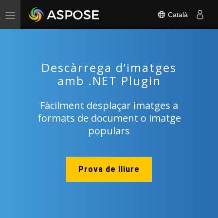
Català
Toggle
navigation
Descàrrega d’imatges
amb .NET Plugin
Fàcilment desplaçar imatges a
formats de document o imatge
populars
Prova de lliure