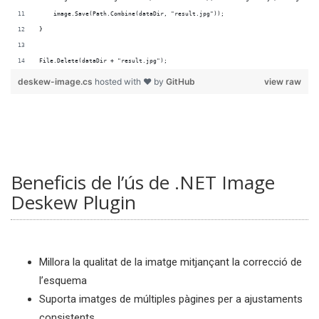
File.Delete(dataDir + "result.jpg");
deskew-image.cs
hosted with ❤ by
GitHub
view raw
Beneficis de l’ús de .NET Image
Deskew Plugin
Millora la qualitat de la imatge mitjançant la correcció de
l’esquema
Suporta imatges de múltiples pàgines per a ajustaments
consistents