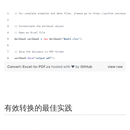
// For complete examples and data files, please go to https://github.com/aspose
// Instantiate the Workbook object
// Open an Excel file
Workbook
workbook
=
new
Workbook
(
"Book1.xlsx"
)
;
// Save the document in PDF format
workbook
.
Save
(
"output.pdf"
)
;
Convert-Excel-to-PDF.cs
hosted with ❤ by
GitHub
view raw
有效转换的最佳实践