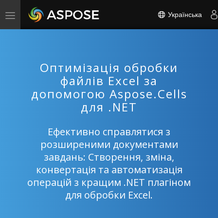
Українська
Toggle
navigation
Оптимізація обробки
файлів Excel за
допомогою Aspose.Cells
для .NET
Ефективно справлятися з
розширеними документами
завдань: Створення, зміна,
конвертація та автоматизація
операцій з кращим .NET плагіном
для обробки Excel.