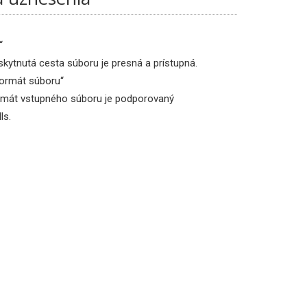
“
oskytnutá cesta súboru je presná a prístupná.
ormát súboru“
formát vstupného súboru je podporovaný
ls.