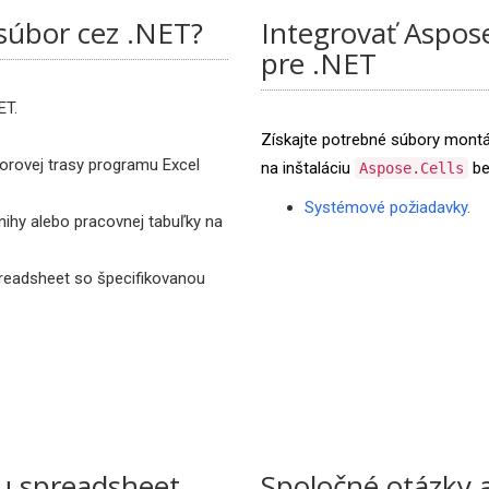
súbor cez .NET?
Integrovať Aspos
pre .NET
ET.
Získajte potrebné súbory mont
orovej trasy programu Excel
na inštaláciu
be
Aspose.Cells
Systémové požiadavky
.
knihy alebo pracovnej tabuľky na
preadsheet so špecifikovanou
u spreadsheet
Spoločné otázky 