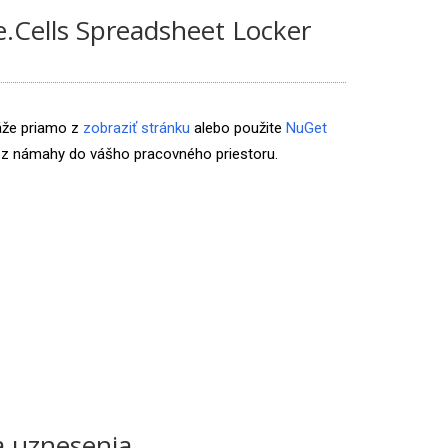
e.Cells Spreadsheet Locker
áže priamo z
zobraziť stránku
alebo použite
NuGet
z námahy do vášho pracovného priestoru.
a uznesenia