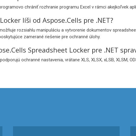
rogramovo chrániť rozhranie programu Excel v rámci akejkoľvek apli
ocker líši od Aspose.Cells pre .NET?
 umožňuje rozsiahlu manipuláciu a vytvorenie dokumentov spreadshee
poskytujúce zamerané riešenie pre ochranné úlohy.
se.Cells Spreadsheet Locker pre .NET spra
 podporujú ochranné nastavenia, vrátane XLS, XLSX, xLSB, XLSM, ODS