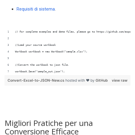
Requisiti di sistema
.
// For complete examples and data files, please go to https://github.com/aspose
//Load your source workbook
Workbook workbook = new Workbook("sample.xlsx");
//Convert the workbook to json file.
workbook.Save("sample_out.json");
Convert-Excel-to-JSON-New.cs
hosted with ❤ by
GitHub
view raw
Migliori Pratiche per una
Conversione Efficace