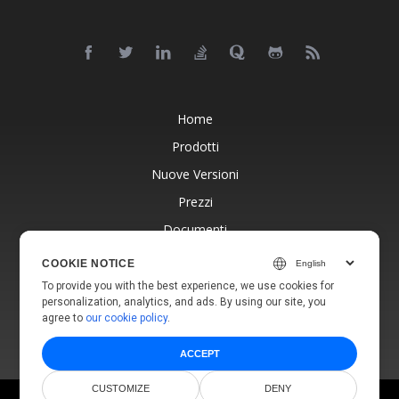
Home
Prodotti
Nuove Versioni
Prezzi
Documenti
Supporto Gratuito
COOKIE NOTICE
Blog
To provide you with the best experience, we use cookies for
personalization, analytics, and ads. By using our site, you
Siti Web
agree to
our cookie policy
.
ACCEPT
CUSTOMIZE
DENY