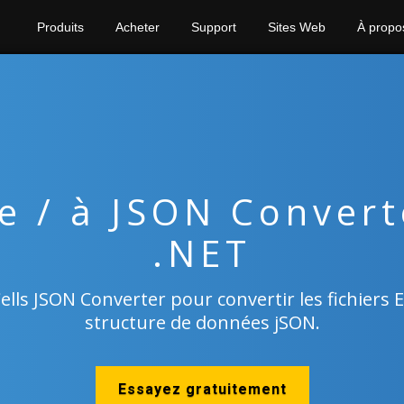
Produits
Acheter
Support
Sites Web
À propo
de / à JSON Convert
.NET
Cells JSON Converter pour convertir les fichiers E
structure de données jSON.
Essayez gratuitement