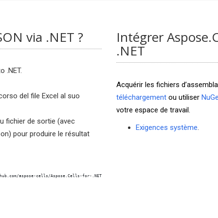
SON via .NET ?
Intégrer Aspose.
.NET
o .NET.
Acquérir les fichiers d’assembl
orso del file Excel al suo
téléchargement
ou utiliser
NuGe
votre espace de travail.
du fichier de sortie (avec
Exigences système
.
on) pour produire le résultat
hub.com/aspose-cells/Aspose.Cells-for-.NET