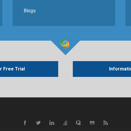
Blogs
 Free Trial
Informati