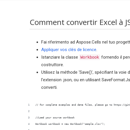
Comment convertir Excel à J
Fai riferimento ad Aspose.Cells nel tuo progett
Appliquer vos clés de licence
.
Istanziare la classe
fornendo il perc
Workbook
costruttore.
Utilisez la méthode ‘Save()’, spécifiant la voie 
l’extension .json, ou en utilisant SaveFormat.Js
converti.
// For complete examples and data files, please go to https://git
//Load your source workbook
Workbook workbook = new Workbook("sample.xlsx");