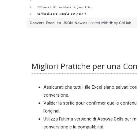
//Convert the workbook to json file.
workbook.Save("sample_out.json");
Convert-Excel-to-JSON-New.cs
hosted with ❤ by
GitHub
Migliori Pratiche per una Con
Assicurati che tutti i file Excel siano salvati c
conversione.
Valider la sortie pour confirmer que le conte
l’original.
Utilizza l’ultima versione di Aspose.Cells per 
conversione e la compatibilità.