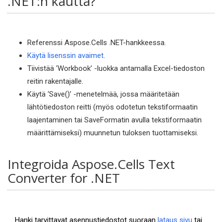
.NET:n kautta?
Referenssi Aspose.Cells .NET-hankkeessa.
Käytä lisenssin avaimet
.
Tiivistää ‘Workbook’ -luokka antamalla Excel-tiedoston
reitin rakentajalle.
Käytä ‘Save()’ -menetelmää, jossa määritetään
lähtötiedoston reitti (myös odotetun tekstiformaatin
laajentaminen tai SaveFormatin avulla tekstiformaatin
määrittämiseksi) muunnetun tuloksen tuottamiseksi.
Integroida Aspose.Cells Text
Converter for .NET
Hanki tarvittavat asennustiedostot suoraan
lataus sivu
tai