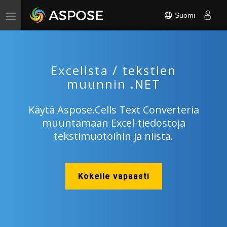
Suomi
Toggle
navigation
Excelista / tekstien
muunnin .NET
Käytä Aspose.Cells Text Converteria
muuntamaan Excel-tiedostoja
tekstimuotoihin ja niistä.
Kokeile vapaasti