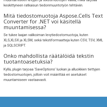
muuntamiseen levyjen ja tekstimuotojen välillä, mikä tarjoaa
keskittyneen ratkaisun tiedonmuuntotyön tehtäviin.
Mitä tiedostomuotoja Aspose.Cells Text
Converter for .NET voi käsitellä
muuntamisessa?
Se tukee laajan valikoiman levytiedostomuotoja, kuten
XLS,XLSX ja XLSM, sekä tekstiformaatteja kuten CSV, TSV, XML
ja SQLSCRIPT.
Onko mahdollista räätälöidä tekstin
tuotantoasetuksia?
Kyllä, plugin tarjoaa ‘SaveOptions’ luokan ja alluokkien tiettyjen
tiedostomuotojen, jolloin voit määrittää eri asetukset
muuntamiseen vastaavasti.