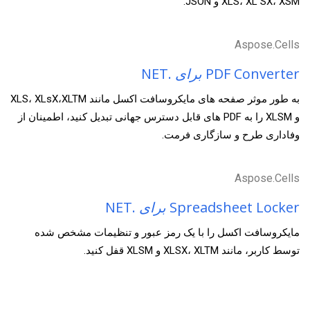
XLS، XL SX، XSM و JSON.
Aspose.Cells
PDF Converter
برای
.NET
به طور موثر صفحه های مایکروسافت اکسل مانند XLS، XLsX،XLTM
و XLSM را به PDF های قابل دسترس جهانی تبدیل کنید، اطمینان از
وفاداری طرح و سازگاری فرمت.
Aspose.Cells
Spreadsheet Locker
برای
.NET
مایکروسافت اکسل را با یک رمز عبور و تنظیمات مشخص شده
توسط کاربر، مانند XLSX، XLTM و XLSM قفل کنید.