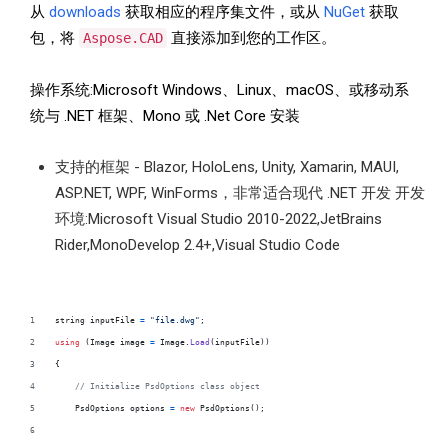
从
downloads
获取相应的程序集文件，或从
NuGet
获取
包，将
直接添加到您的工作区。
Aspose.CAD
操作系统:Microsoft Windows、Linux、macOS、或移动系
统与 .NET 框架、Mono 或 .Net Core 安装
支持的框架 - Blazor, HoloLens, Unity, Xamarin, MAUI,
ASP.NET, WPF, WinForms，非常适合现代 .NET 开发 开发
环境:Microsoft Visual Studio 2010-2022,JetBrains
Rider,MonoDevelop 2.4+,Visual Studio Code
string
inputFile
=
"file.dwg"
;
using
(
Image
image
=
Image
.
Load
(
inputFile
)
)
{
// Initialize PsdOptions class object
PsdOptions
options
=
new
PsdOptions
(
)
;