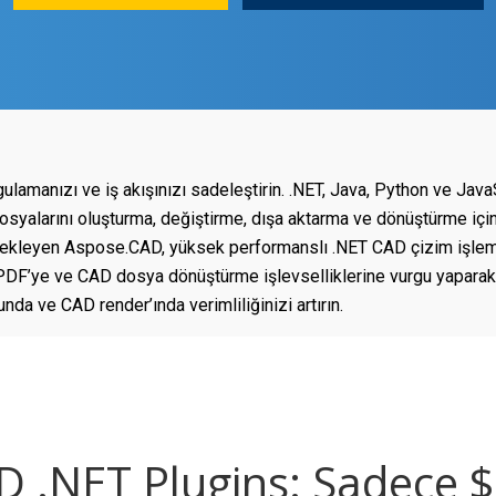
amanızı ve iş akışınızı sadeleştirin. .NET, Java, Python ve JavaSc
osyalarını oluşturma, değiştirme, dışa aktarma ve dönüştürme içi
tekleyen Aspose.CAD, yüksek performanslı .NET CAD çizim işleme
en PDF’ye ve CAD dosya dönüştürme işlevselliklerine vurgu yapar
da ve CAD render’ında verimliliğinizi artırın.
 .NET Plugins: Sadece $9