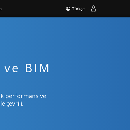
Türkçe
a
 ve BIM
ksek performans ve
e çevrili.