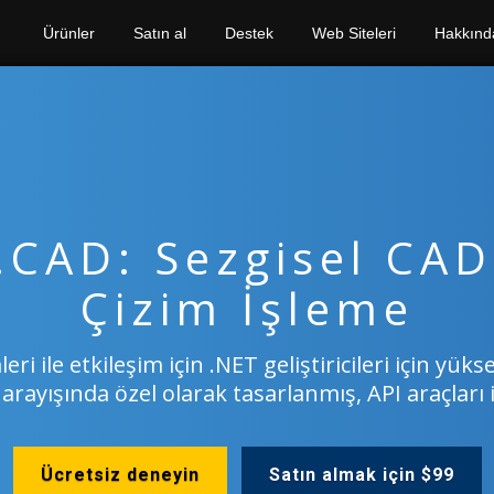
Ürünler
Satın al
Destek
Web Siteleri
Hakkınd
.CAD: Sezgisel CAD
Çizim İşleme
eri ile etkileşim için .NET geliştiricileri için yü
arayışında özel olarak tasarlanmış, API araçları il
Ücretsiz deneyin
Satın almak için $99