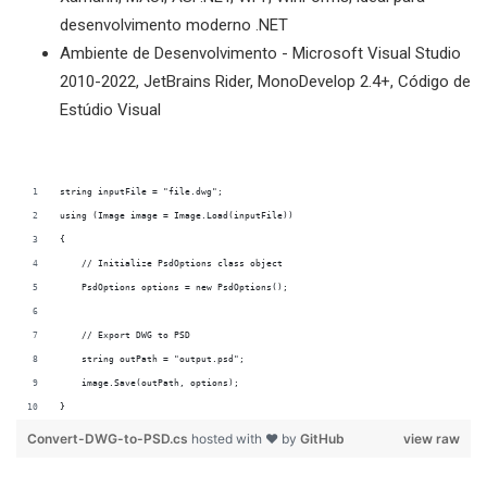
desenvolvimento moderno .NET
Ambiente de Desenvolvimento - Microsoft Visual Studio
2010-2022, JetBrains Rider, MonoDevelop 2.4+, Código de
Estúdio Visual
string inputFile = "file.dwg";
using (Image image = Image.Load(inputFile))
{
    // Initialize PsdOptions class object
    PsdOptions options = new PsdOptions();
    // Export DWG to PSD
    string outPath = "output.psd";
    image.Save(outPath, options);
}
Convert-DWG-to-PSD.cs
hosted with ❤ by
GitHub
view raw