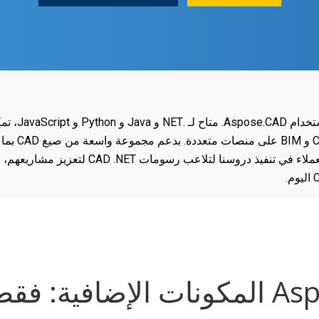
قم بتبسيط تط
9 كل واحد!