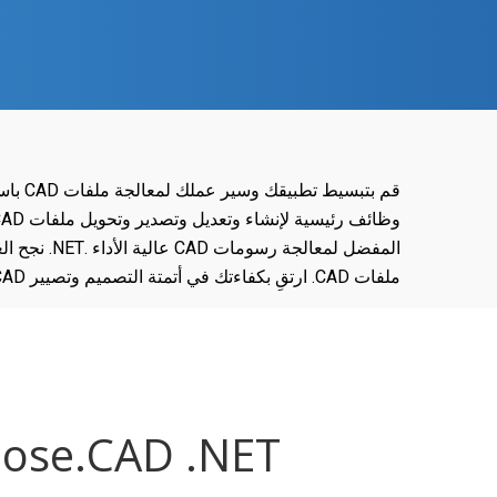
ملفات CAD. ارتقِ بكفاءتك في أتمتة التصميم وتصيير CAD اليوم.
Aspose.CAD .NET المكونات الإضافية: فقط $9