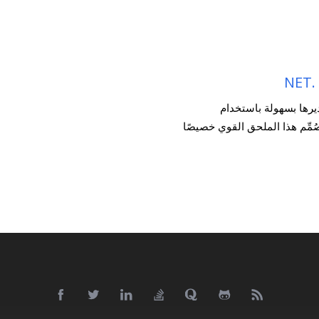
.NET
DXF وDWG وتعديلها وتصديرها بسهولة باستخدام
Aspose.CAD DXF/DWG/DWT File Proc لـ .NET. صُمِّم هذا الملحق القوي خصيصًا