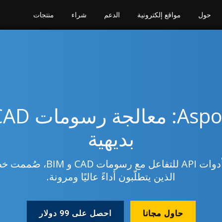
حول
مواقع إلكترونية
الدعم
شراء
منتجات
بديهية
الذين يتطلّبون أداءً عاليًا ومرونة.
حاول مجانا
احصل على 99 دولار