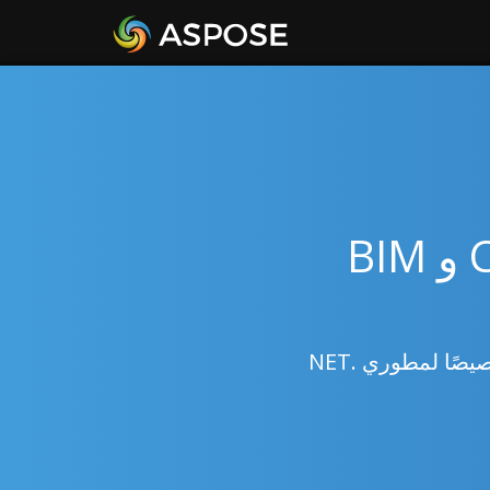
Aspose.CAD: معالجة رسومات CAD و BIM
مجموعة شاملة من أدوات API للتفاعل مع رسومات CAD و BIM، صُممت خصيصًا لمطوري .NET