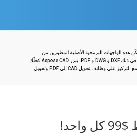
بيقك وسير عملك لمعالجة ملفات CAD باستخدام Aspose.CAD. متاح لـ .NET و Java و Python و JavaScript، تمكّن هذه الواجهات البرمجية الأصلية المطورين من
وظائف رئيسية لإنشاء وتعديل وتصدير وتحويل ملفات CAD و BIM على منصات متعددة. بدعم مجموعة واسعة من صيغ CAD بما في ذلك DXF و DWG و PDF، يبرز Aspose.CAD كحلّك
المفضل لمعالجة رسومات CAD عالية الأداء .NET. نجح العملاء في تنفيذ دروسنا لتلاعب رسومات CAD .NET لتعزيز مشاريعهم، مع التركيز على وظائف تحويل CAD إلى PDF وتحويل