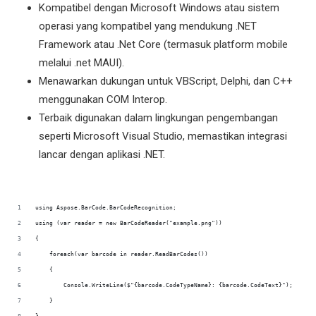
Kompatibel dengan Microsoft Windows atau sistem
operasi yang kompatibel yang mendukung .NET
Framework atau .Net Core (termasuk platform mobile
melalui .net MAUI).
Menawarkan dukungan untuk VBScript, Delphi, dan C++
menggunakan COM Interop.
Terbaik digunakan dalam lingkungan pengembangan
seperti Microsoft Visual Studio, memastikan integrasi
lancar dengan aplikasi .NET.
using Aspose.BarCode.BarCodeRecognition;
using (var reader = new BarCodeReader("example.png"))
{
    foreach(var barcode in reader.ReadBarCodes())
    {
        Console.WriteLine($"{barcode.CodeTypeName}: {barcode.CodeText}");
    }