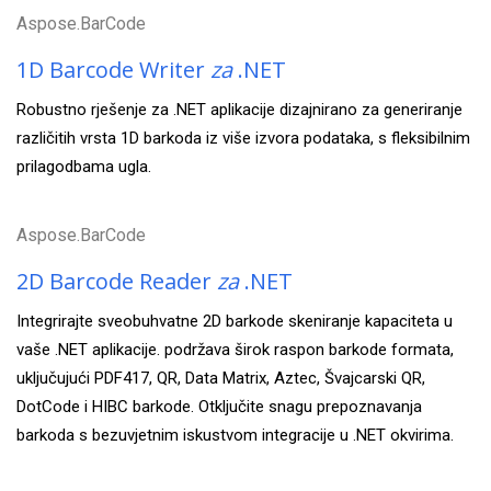
Aspose.BarCode
1D Barcode Writer
za
.NET
Robustno rješenje za .NET aplikacije dizajnirano za generiranje
različitih vrsta 1D barkoda iz više izvora podataka, s fleksibilnim
prilagodbama ugla.
Aspose.BarCode
2D Barcode Reader
za
.NET
Integrirajte sveobuhvatne 2D barkode skeniranje kapaciteta u
vaše .NET aplikacije. podržava širok raspon barkode formata,
uključujući PDF417, QR, Data Matrix, Aztec, Švajcarski QR,
DotCode i HIBC barkode. Otključite snagu prepoznavanja
barkoda s bezuvjetnim iskustvom integracije u .NET okvirima.